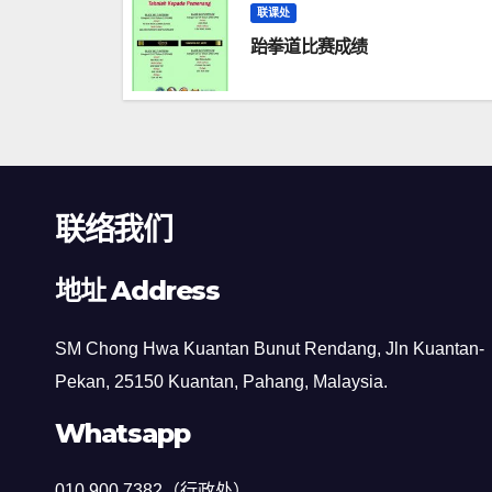
联课处
跆拳道比赛成绩
联络我们
地址 Address
SM Chong Hwa Kuantan Bunut Rendang, Jln Kuantan-
Pekan, 25150 Kuantan, Pahang, Malaysia.
Whatsapp
010 900 7382（行政处）