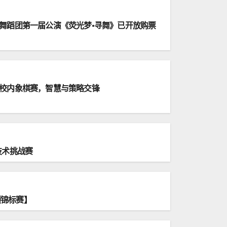
舞蹈团第一届公演《荧光梦•寻舞》已开放购票
校内象棋赛，智慧与策略交锋
球技术挑战赛
频锦标赛】