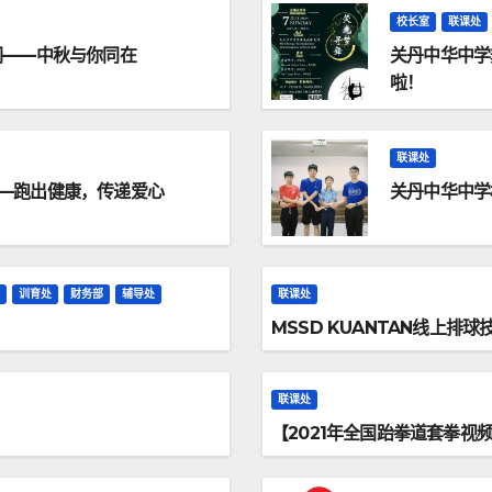
校长室
联课处
闪——中秋与你同在
关丹中华中学
啦！
联课处
——跑出健康，传递爱心
关丹中华中学
训育处
财务部
辅导处
联课处
MSSD KUANTAN线上排
联课处
【2021年全国跆拳道套拳视