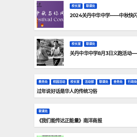
校长室
联课处
2024关丹中华中学——中秋快
校长室
联课处
关丹中华中学8月3日义跑活动
教务处
校园活动
校长室
活动部
联课处
舍务处
行政处
过年说好话是华人的传统习俗
联课处
《我们能传达正能量》南洋商报