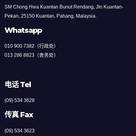
SM Chong Hwa Kuantan Bunut Rendang, Jln Kuantan-
Pekan, 25150 Kuantan, Pahang, Malaysia.
Whatsapp
010 900 7382（行政处）
013 286 8823（舍务处）
电话 Tel
(09) 534 3628
传真 Fax
(09) 534 3623