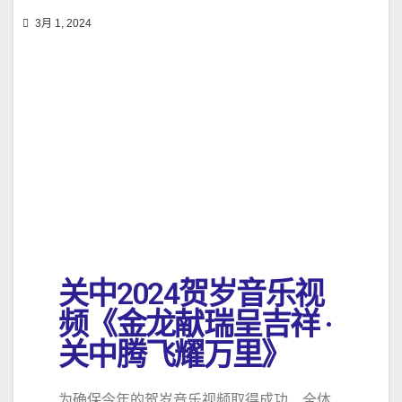
3月 1, 2024
关中2024贺岁音乐视
频《金龙献瑞呈吉祥 ·
关中腾飞耀万里》
为确保今年的贺岁音乐视频取得成功，全体