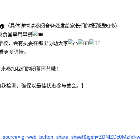
（具体详情请参阅舍务处发给家长们的报到通知书）
学校食堂享用早餐
到学校，会有执委在那里协助大家
查看更多详情。
:15】来参加我们的闭幕环节哦！
自我检测，确保以最佳状态参与营会。】
tm_source=ig_web_button_share_sheet&igsh=ZDNlZDc0MzIxN