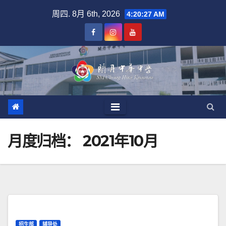
跳
周四. 8月 6th, 2026
4:20:28 AM
至
内
容
月度归档：
2021年10月
招生部
辅导处