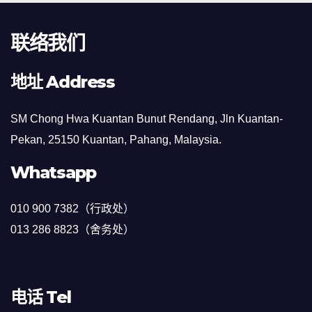
联络我们
地址 Address
SM Chong Hwa Kuantan Bunut Rendang, Jln Kuantan-
Pekan, 25150 Kuantan, Pahang, Malaysia.
Whatsapp
010 900 7382（行政处）
013 286 8823（舍务处）
电话 Tel