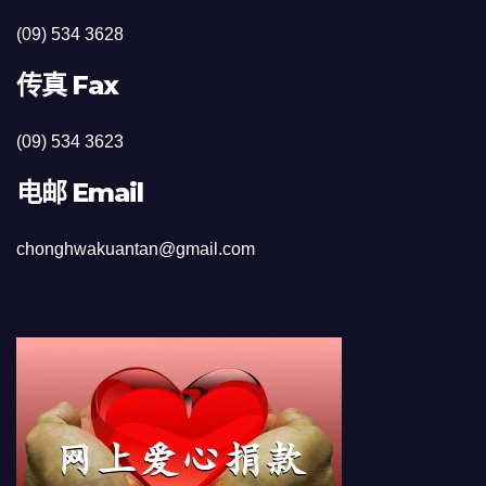
(09) 534 3628
传真 Fax
(09) 534 3623
电邮 Email
chonghwakuantan@gmail.com